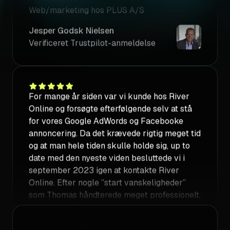
Verificeret Trustpilot-anmeldelse
For mange år siden var vi kunde hos River
Online og forsøgte efterfølgende selv at stå
for vores Google AdWords og Facebooke
annoncering. Da det krævede rigtig meget tid
og at man hele tiden skulle holde sig, up to
date med den nyeste viden besluttede vi i
september 2023 igen at kontakte River
Online. Efter nogle ”start vanskeligheder”
som Thomas håndterede meget professionelt,
har vi i dag 2 meget dedikeret medarbejder
til at stå for alt vores online markedsføring.
Emilie tager sig af vores AdWords setup og
annoncering og Jonas tager sig af alt vedr.
vores Facebook annoncering. Vi er rigtig