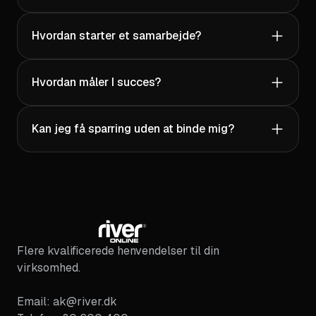
kemi og vi har løbende møder og opfølgning
på vores kampagner, men det bedste er at vi
Hvordan starter et samarbejde?
ikke længer skal bekymre os om vores online
markedsføring/tilstedeværelse. Vi giver
gerne vores bedste anbefalinger til River
Hvordan måler I succes?
Online og deres dedikerede medarbejder.
Tim Laugesen
Kan jeg få sparring uden at binde mig?
Verificeret Trustpilot-anmeldelse
Hos KARSBERG er vi meget tilfredse med
samarbejdet med River Online og
specialisterne Jonas og Mads, som hjælper
os med både skabelsen af organisk indhold
Flere kvalificerede henvendelser til din
til LinkedIn (forfatning af blogindlæg og
virksomhed.
posts) og LinkedIn-annoncering. Vi oplever
tæt dialog, proaktivitet og rigtig gode
Email: ak@river.dk