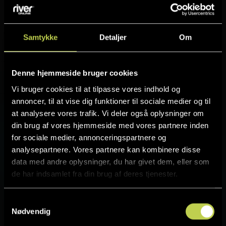
Samtykke
Detaljer
Om
Derfor vælger kunder os
Denne hjemmeside bruger cookies
Flere leads, mere salg, og det
Vi bruger cookies til at tilpasse vores indhold og
uden
bindinger.
annoncer, til at vise dig funktioner til sociale medier og til
at analysere vores trafik. Vi deler også oplysninger om
din brug af vores hjemmeside med vores partnere inden
for sociale medier, annonceringspartnere og
Bestil analyse
Se succeshistorier
analysepartnere. Vores partnere kan kombinere disse
data med andre oplysninger, du har givet dem, eller som
de har indsamlet fra din brug af deres tjenester.
Samtykkevalg
Nødvendig