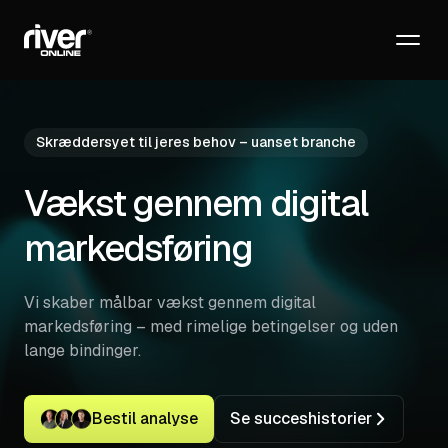
Logo als SVG kopieren
Logo Kit herunterladen (ZIP)
Skræddersyet til jeres behov – uanset branche
Vækst gennem
digital
markedsføring
Vi skaber målbar vækst gennem digital
markedsføring – med rimelige betingelser og uden
lange bindinger.
Bestil analyse
Se succeshistorier