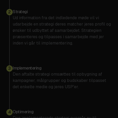
dygtige arbejde. Vh. Camilla Thor Kastbjerg
Jagttegn.net
Strategi
2
Ud information fra det indledende møde vil vi
Camilla Thor Kastbjerg
udarbejde en strategi deres matcher jeres profil og
Verificeret Trustpilot-anmeldelse
ønsker til udbyttet af samarbejdet. Strategien
præsenteres og tilpasses i samarbejde med jer
inden vi går til implementering.
Jeg har haft fornøjelsen af at arbejde
sammen med Jonas omkring Facebook
annoncering til mine kunder gennem flere år.
Implementering
3
Det er et samarbejde, som jeg er meget glad
Den aftalte strategi omsættes til opbygning af
for. Dels for den interne løbende sparring og
kampagner, målgrupper og budskaber tilpasset
optimering, men i den grad også de resultater,
det enkelte medie og jeres USP'er.
der bliver skabt. Jeg gav 6 stjerner, hvis jeg
kunne for Jonas tilgang til også gerne at ville
skabe noget godt på vegne af mine kunder -
og for vores samarbejde ! :-)
Optimering
4
Den implementerede strategi overgår nu til