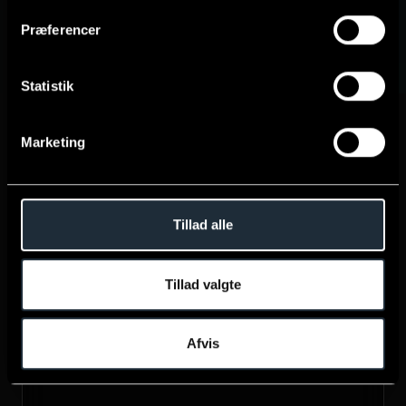
Præferencer
Én kontaktperson
Inhouse-fornemmelse, ekstern power – og det
Statistik
til en brøkdel af prisen.
Marketing
Tillad alle
Kan opsiges månedligt
Ingen lange kontrakter. Du bliver, fordi du er
Tillad valgte
tilfreds, ikke fordi du skal.
Afvis