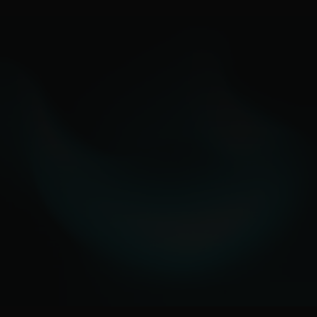
Verificeret Trustpilot-anmeldelse
Har samarbejdet med River et års tid nu og
kan kun medgive mine bedste anbefalinger -
de er sgu nogle søde "drenge" allesammen.
Tæt dialog og professionel tilgang til tingene.
River har været medvirkende til at min
webshop er vækstet gennem det sidste år og
de får mine bedste anbefalinger. Kæmpe
plus at de altid er hurtige til at svare når man
skriver på mail, 5 stjerner herfra.
Lizette Quist
Verificeret Trustpilot-anmeldelse