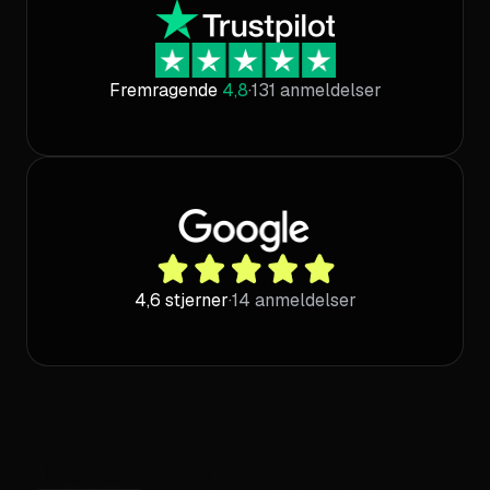
glade for samarbejdet, der er en rigtig god
kemi og vi har løbende møder og opfølgning
på vores kampagner, men det bedste er at vi
Fremragende
4,8
·
131 anmeldelser
ikke længer skal bekymre os om vores online
markedsføring/tilstedeværelse. Vi giver
gerne vores bedste anbefalinger til River
Online og deres dedikerede medarbejder.
Tim Laugesen
Verificeret Trustpilot-anmeldelse
4,6 stjerner
·
14 anmeldelser
Hos KARSBERG er vi meget tilfredse med
samarbejdet med River Online og
specialisterne Jonas og Mads, som hjælper
os med både skabelsen af organisk indhold
til LinkedIn (forfatning af blogindlæg og
posts) og LinkedIn-annoncering. Vi oplever