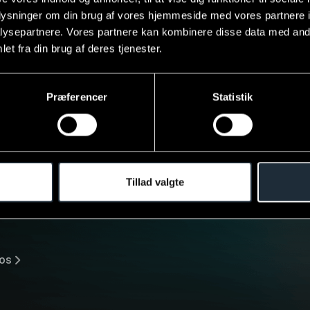
oplysninger om din brug af vores hjemmeside med vores partnere i
ysepartnere. Vores partnere kan kombinere disse data med andr
edse kunder i porteføljen
et fra din brug af deres tjenester.
Præferencer
Statistik
 planlagt vækst? Book 
øde nu.
Tillad valgte
 os