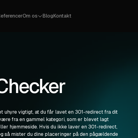
eferencer
Om os
Blog
Kontakt
Teamet
Vores team præsenterer sig selv
Karriere
Vores ledige stillinger
 Checker
 uhyre vigtigt, at du får lavet en 301-redirect fra dit
ære fra en gammel kategori, som er blevet lagt
er hjemmeside. Hvis du ikke laver en 301-redirect,
, og så mister du dine placeringer på den pågældende