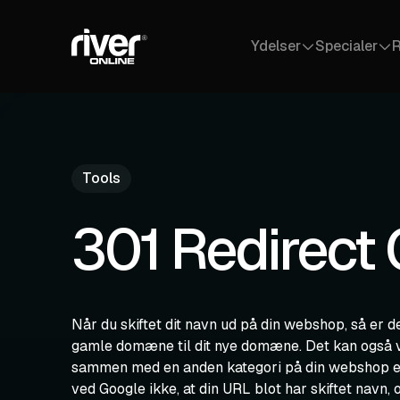
Ydelser
Specialer
R
Logo als SVG kopieren
Logo Kit herunterladen (ZIP)
Tools
301 Redirect
Når du skiftet dit navn ud på din webshop, så er det
gamle domæne til dit nye domæne. Det kan også v
sammen med en anden kategori på din webshop ell
ved Google ikke, at din URL blot har skiftet navn