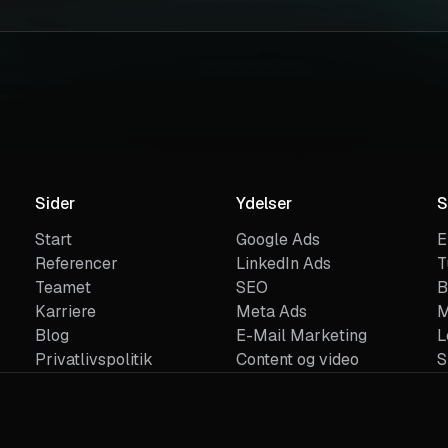
Sider
Ydelser
S
Start
Google Ads
E
Referencer
LinkedIn Ads
T
Teamet
SEO
B
Karriere
Meta Ads
M
Blog
E-Mail Marketing
L
Privatlivspolitik
Content og video
S