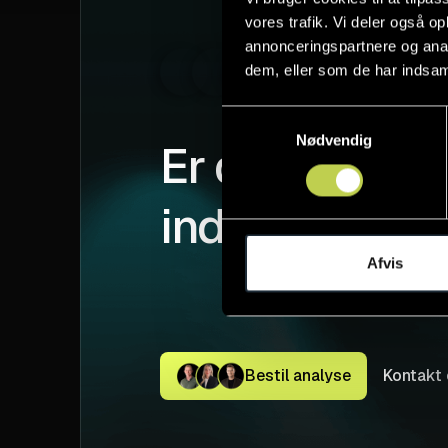
vores trafik. Vi deler også 
annonceringspartnere og anal
170+ tilfr
dem, eller som de har indsaml
Samtykkevalg
Nødvendig
Er du klar til
indledende m
Afvis
Bestil analyse
Kontakt