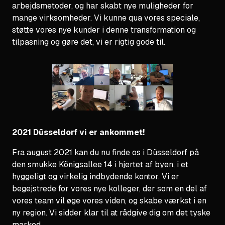
arbejdsmetoder, og har skabt nye muligheder for
mange virksomheder. Vi kunne qua vores speciale,
støtte vores nye kunder i denne transformation og
tilpasning og gøre det, vi er rigtig gode til.
2021 Düsseldorf vi er ankommet!
Fra august 2021 kan du nu finde os i Düsseldorf på
den smukke Königsallee 14 i hjertet af byen, i et
hyggeligt og virkelig indbydende kontor. Vi er
begejstrede for vores nye kolleger, der som en del af
vores team vil øge vores viden, og skabe værkst i en
ny region. Vi sidder klar til at rådgive dig om det tyske
marked.