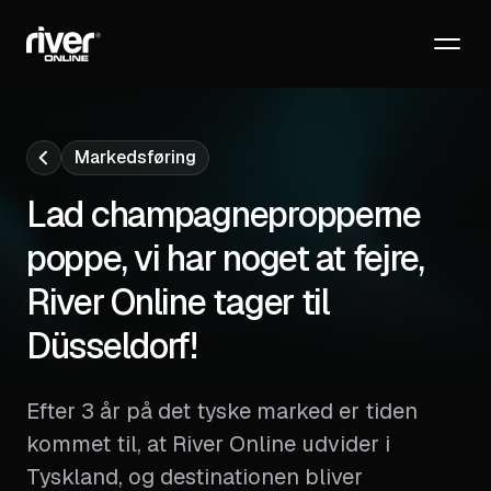
Logo als SVG kopieren
Logo Kit herunterladen (ZIP)
Markedsføring
Lad champagnepropperne
poppe, vi har noget at fejre,
River Online tager til
Düsseldorf!
Efter 3 år på det tyske marked er tiden
kommet til, at River Online udvider i
Tyskland, og destinationen bliver