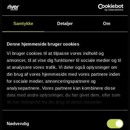
✓ Optimering af organiske placeringer på Google
✓ Mere synlighed gennem Google Ads
Samtykke
Detaljer
Om
✓ En direkte linje til din målgruppe gennem de
utrolige målrettingsmuligheder på Facebook og
Instagram
Denne hjemmeside bruger cookies
✓ Flere besøgende på dit site, der er mere tilbøjelige
Vi bruger cookies til at tilpasse vores indhold og
til at købe
annoncer, til at vise dig funktioner til sociale medier og til
at analysere vores trafik. Vi deler også oplysninger om
✓ Flere kunder
din brug af vores hjemmeside med vores partnere inden
for sociale medier, annonceringspartnere og
analysepartnere. Vores partnere kan kombinere disse
Hvilke andre fordele følger med?
data med andre oplysninger, du har givet dem, eller som
✓ Du lærer meget om online marketing (SEO, Google
de har indsamlet fra din brug af deres tjenester.
Ads, Facebook Marketing osv.), Fordi vi er meget
åbne med vores viden.
Samtykkevalg
Nødvendig
✓ Vi gennemfører de nødvendige trin
sammen med